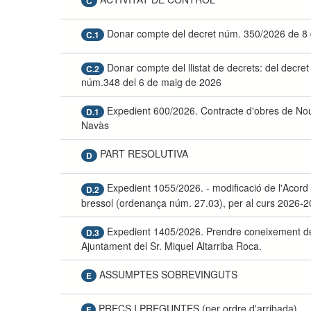
C
Donar compte del decret núm. 350/2026 de 8
C.1
Donar compte del llistat de decrets: del decr
C.2
núm.348 del 6 de maig de 2026
Expedient 600/2026. Contracte d'obres de Nou e
D.1
Navàs
PART RESOLUTIVA
D
Expedient 1055/2026. - modificació de l'Acord 
D.2
bressol (ordenança núm. 27.03), per al curs 2026-2
Expedient 1405/2026. Prendre coneixement de 
D.3
Ajuntament del Sr. Miquel Altarriba Roca.
ASSUMPTES SOBREVINGUTS
E
PRECS I PREGUNTES (per ordre d'arribada)
F